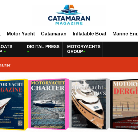
t
Motor Yacht
Catamaran
Inflatable Boat
Marine En
BOATS
DIGITAL PRESS
MOTORYACHTS
P
GROUP
harter