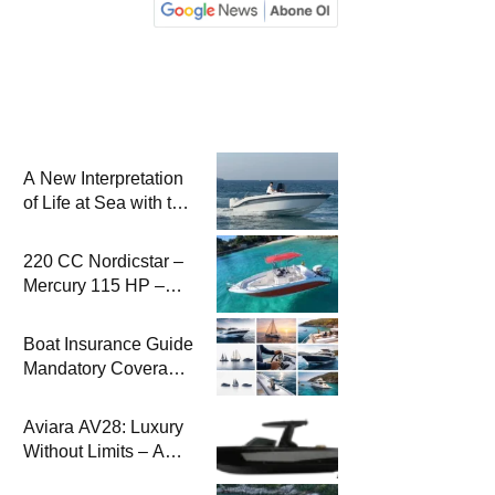
A New Interpretation
of Life at Sea with the
2026 Model
220 CC Nordicstar –
Mercury 115 HP –
Luxury &
Performance Boat
Boat Insurance Guide
Mandatory Coverage
Costs and Safe
Sailing
Aviara AV28: Luxury
Without Limits – A
New Era at Sea