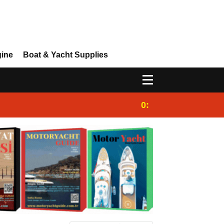
gine
Boat & Yacht Supplies
0:25
Gulet for charter