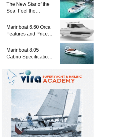
The New Star of the
Sea: Feel the
Difference with
Marinboat Vento-850
Marinboat 6.60 Orca
Features and Prices
– Luxury Outboard
Motorboat
Marinboat 8.05
Cabrio Specifications
and Prices – Class-A
Luxury Boat