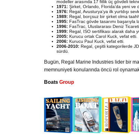
modeller arasında 17 fitlik üç gövdeli tekne
1971:
Şirket, Orlando, Florida’da yeni ve d
1976:
Regal, Avusturya’ya ilk yurtdışı sevk
1989:
Regal, borçsuz bir şirket olma taa
1995:
FasTrac gövde tasarımı başarıyla l
1996:
FasTrac, Uluslararası Deniz Ticaret
1999:
Regal, ISO sertifikası alarak daha yü
2005:
Kurucu ortak Carol Kuck, vefat etti.
2006:
Kurucu Paul Kuck, vefat etti.
2006-2010:
Regal, çeşitli kategorilerde 
sürdü.
Bugün, Regal Marine Industries lider bir m
memnuniyeti konularında öncü rol oynamakt
Boats
Group