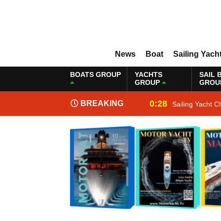
News
Boat
Sailing Yach
BOATS GROUP
YACHTS
SAIL 
GROUP
GROU
0:28
BREAKING
Sailing Yacht C
NEWS